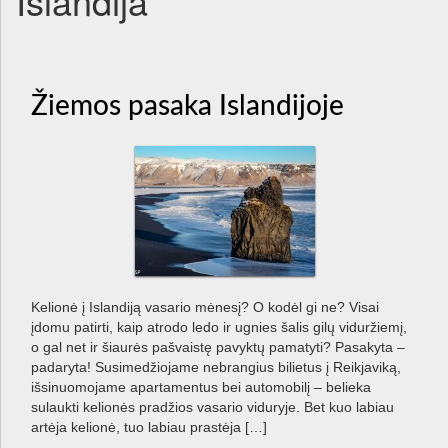
Islandija
e
n
a
v
i
Žiemos pasaka Islandijoje
g
a
t
i
o
n
Kelionė į Islandiją vasario mėnesį? O kodėl gi ne? Visai
įdomu patirti, kaip atrodo ledo ir ugnies šalis gilų viduržiemį,
o gal net ir šiaurės pašvaistę pavyktų pamatyti? Pasakyta –
padaryta! Susimedžiojame nebrangius bilietus į Reikjaviką,
išsinuomojame apartamentus bei automobilį – belieka
sulaukti kelionės pradžios vasario viduryje. Bet kuo labiau
artėja kelionė, tuo labiau prastėja […]